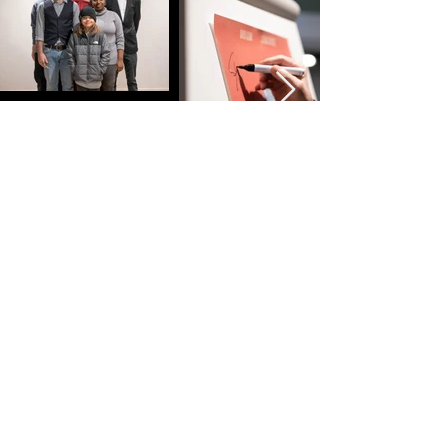
Mehr Zencinema Productions
Social Media
SPENDEN
SHOP
PARTNER
Newsletter abonnieren
Vorname