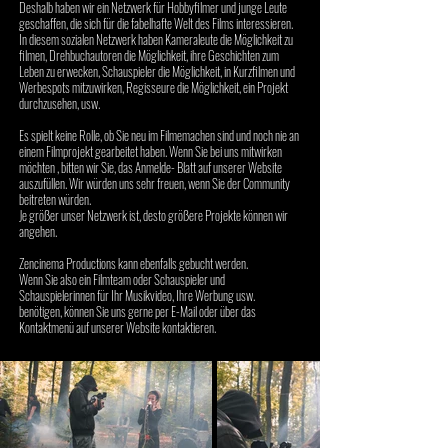
Deshalb haben wir ein Netzwerk für Hobbyfilmer und junge Leute
geschaffen, die sich für die fabelhafte Welt des Films interessieren.
In diesem sozialen Netzwerk haben Kameraleute die Möglichkeit zu
filmen, Drehbuchautoren die Möglichkeit, ihre Geschichten zum
Leben zu erwecken, Schauspieler die Möglichkeit, in Kurzfilmen und
Werbespots mitzuwirken, Regisseure die Möglichkeit, ein Projekt
durchzusehen, usw.
Es spielt keine Rolle, ob Sie neu im Filmemachen sind und noch nie an
einem Filmprojekt gearbeitet haben. Wenn Sie bei uns mitwirken
möchten , bitten wir Sie, das Anmelde- Blatt auf unserer Website
auszufüllen. Wir würden uns sehr freuen, wenn Sie der Community
beitreten würden.
Je größer unser Netzwerk ist, desto größere Projekte können wir
angehen.
Zencinema Productions kann ebenfalls gebucht werden.
Wenn Sie also ein Filmteam oder Schauspieler und
Schauspielerinnen für Ihr Musikvideo, Ihre Werbung usw.
benötigen, können Sie uns gerne per E-Mail oder über das
Kontaktmenü auf unserer Website kontaktieren.