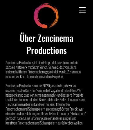
Über Zencinema
Productions
Zencinema Productions ist eine Filmproduktionsfirma und ein
soziales Netzwerk mit Sitz in Zürich, Schweiz, das von sechs
leidenschaftlichen Filmemachern gegründet wurde. Zusammen
machen wir Kurzfilme und viele andere Projekte.
Zencinema Productions wurde 2020 gegründet, als wir an
unserem ersten Kurzfilm "Four leafed Vagabond" arbeiteten. Wir
haben erkannt, dass wir gemeinsam mehr- und bessere Projekte
realisieren können, mit dem Bonus, nicht alles selbst tun zu müssen.
Die Zusammenarbeit mit anderen äußerst talentierten
Filmemachern und Schauspielern an einem größeren Projekt war
eine der besten Erfahrungen, die wir bisher in unserer "Filmkarriere"
gemacht haben. Eine Erfahrung, die wir anderen jungen und
kreativen Filmemachern und Schauspielern zurückgeben wollten.